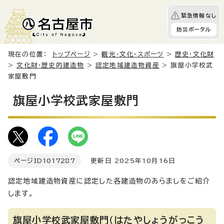
緊急情報なし
防災ポータル
現在の位置：
トップページ
>
観光・文化・スポーツ
>
歴史・文化財
>
文化財・歴史的建造物
>
認定地域建造物資産
> 旗屋小学校武
家屋敷門
旗屋小学校武家屋敷門
ページID
1017287
更新日 2025年10月16日
認定地域建造物資産に認定した各建造物のあらましをご紹介
します。
旗屋小学校武家屋敷門（はたやしょうがっこう