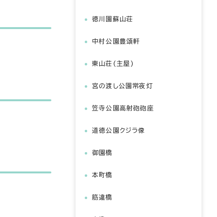
徳川園蘇山荘
中村公園豊頌軒
東山荘(主屋)
宮の渡し公園常夜灯
笠寺公園高射砲砲座
道徳公園クジラ像
御園橋
本町橋
筋違橋