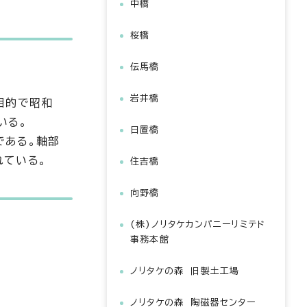
中橋
桜橋
伝馬橋
岩井橋
目的で昭和
いる。
日置橋
である。軸部
れている。
住吉橋
向野橋
(株)ノリタケカンパニーリミテド
事務本館
ノリタケの森 旧製土工場
ノリタケの森 陶磁器センター