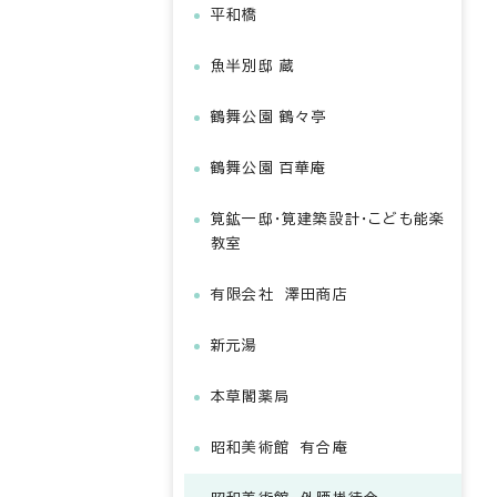
平和橋
魚半別邸 蔵
鶴舞公園 鶴々亭
鶴舞公園 百華庵
筧鉱一邸・筧建築設計・こども能楽
教室
有限会社 澤田商店
新元湯
本草閣薬局
昭和美術館 有合庵