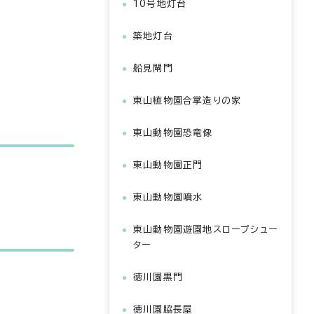
10号地灯台
築地灯台
船見閘門
東山植物園合掌造りの家
東山動物園恐竜像
東山動物園正門
東山動物園噴水
東山動物園遊園地スロープシュー
ター
徳川園黒門
徳川園脇長屋