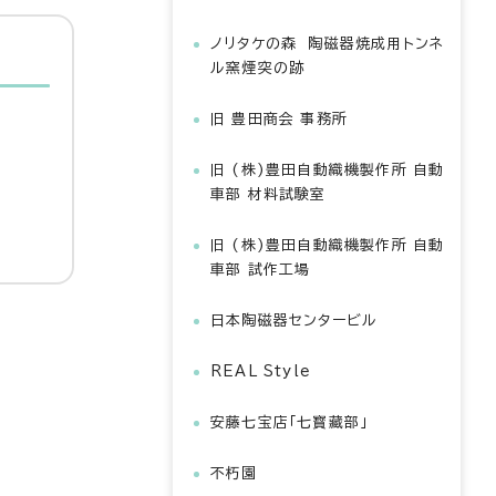
ノリタケの森 陶磁器焼成用トンネ
ル窯煙突の跡
旧 豊田商会 事務所
旧 (株)豊田自動織機製作所 自動
車部 材料試験室
旧 (株)豊田自動織機製作所 自動
車部 試作工場
日本陶磁器センタービル
REAL Style
安藤七宝店「七寳藏部」
不朽園