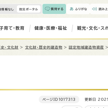
質問する
ふりがな
読み上
急情報なし
防災ポータル
子育て・教育
健康・医療・福祉
観光・文化・ス
歴史・文化財
>
文化財・歴史的建造物
>
認定地域建造物資産
>
ページID
1017313
更新日 202