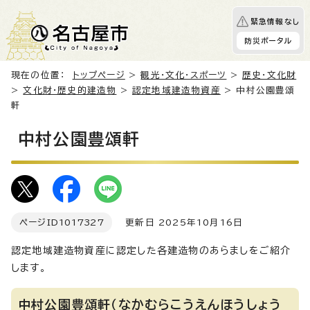
緊急情報なし
防災ポータル
現在の位置：
トップページ
>
観光・文化・スポーツ
>
歴史・文化財
>
文化財・歴史的建造物
>
認定地域建造物資産
> 中村公園豊頌
軒
中村公園豊頌軒
ページID
1017327
更新日 2025年10月16日
認定地域建造物資産に認定した各建造物のあらましをご紹介
します。
中村公園豊頌軒（なかむらこうえんほうしょう