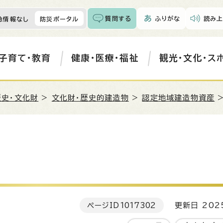
質問する
ふりがな
読み上
急情報なし
防災ポータル
子育て・教育
健康・医療・福祉
観光・文化・ス
歴史・文化財
>
文化財・歴史的建造物
>
認定地域建造物資産
>
ページID
1017302
更新日 202