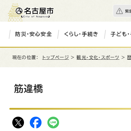
緊
防災・安心安全
くらし・手続き
子ども・
現在の位置：
トップページ
>
観光・文化・スポーツ
>
筋違橋