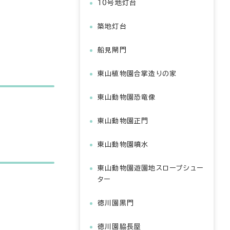
10号地灯台
築地灯台
船見閘門
東山植物園合掌造りの家
東山動物園恐竜像
東山動物園正門
東山動物園噴水
東山動物園遊園地スロープシュー
ター
徳川園黒門
徳川園脇長屋