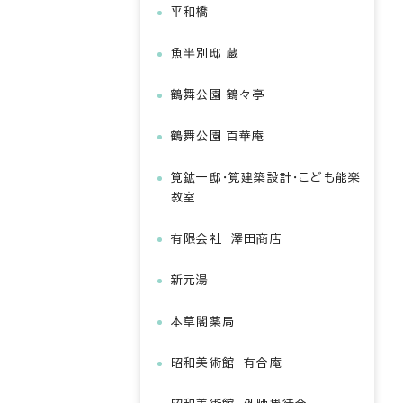
平和橋
魚半別邸 蔵
鶴舞公園 鶴々亭
鶴舞公園 百華庵
筧鉱一邸・筧建築設計・こども能楽
教室
有限会社 澤田商店
新元湯
本草閣薬局
昭和美術館 有合庵