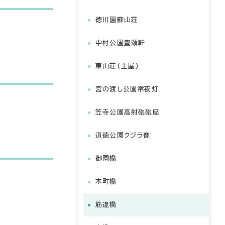
徳川園蘇山荘
中村公園豊頌軒
東山荘(主屋)
宮の渡し公園常夜灯
笠寺公園高射砲砲座
道徳公園クジラ像
御園橋
本町橋
筋違橋