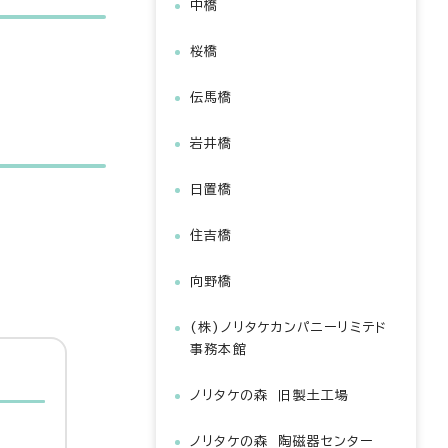
中橋
桜橋
伝馬橋
岩井橋
日置橋
住吉橋
向野橋
(株)ノリタケカンパニーリミテド
事務本館
ノリタケの森 旧製土工場
ノリタケの森 陶磁器センター