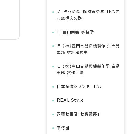
ノリタケの森 陶磁器焼成用トンネ
ル窯煙突の跡
旧 豊田商会 事務所
旧 (株)豊田自動織機製作所 自動
車部 材料試験室
旧 (株)豊田自動織機製作所 自動
車部 試作工場
日本陶磁器センタービル
REAL Style
安藤七宝店「七寳藏部」
不朽園