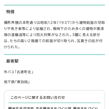
特徴
橘町界隈の本町通りは昭和12年（1937）から建物前面の切取
りや曳き家等により拡幅され、戦時下のため多くの建物が黒漆
喰の塗籠造等により防火対策がなされた。3層に見える部分
は、たちの高い2階建ての前面が切り取られ、瓦葺きの庇が付
けられた。
最寄駅
市バス「古渡町北」
地下鉄「東別院」
このページに関する
お問い合わせ
観光文化交流局 文化歴史まちづくり部 歴史まちづくり