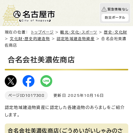
緊急情報なし
防災ポータル
現在の位置：
トップページ
>
観光・文化・スポーツ
>
歴史・文化財
>
文化財・歴史的建造物
>
認定地域建造物資産
> 合名会社美濃
佐商店
合名会社美濃佐商店
ページID
1017308
更新日 2025年10月16日
認定地域建造物資産に認定した各建造物のあらましをご紹介
します。
合名会社美濃佐商店（ごうめいがいしゃみのさ