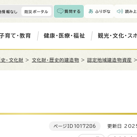
質問する
ふりがな
読み上
急情報なし
防災ポータル
子育て・教育
健康・医療・福祉
観光・文化・ス
歴史・文化財
>
文化財・歴史的建造物
>
認定地域建造物資産
>
ページID
1017286
更新日 202