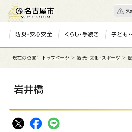
緊
防災・安心安全
くらし・手続き
子ども・
現在の位置：
トップページ
>
観光・文化・スポーツ
>
岩井橋