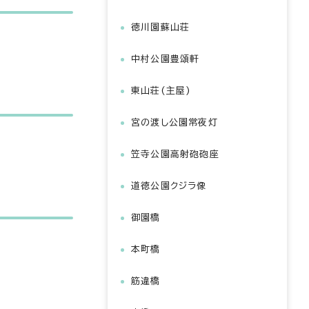
徳川園蘇山荘
中村公園豊頌軒
東山荘(主屋)
宮の渡し公園常夜灯
笠寺公園高射砲砲座
道徳公園クジラ像
御園橋
本町橋
筋違橋