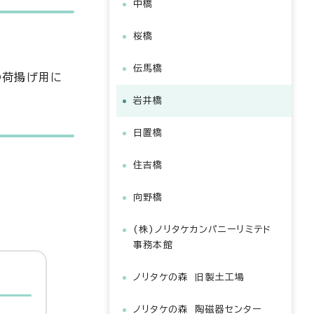
中橋
桜橋
伝馬橋
の荷揚げ用に
岩井橋
日置橋
住吉橋
向野橋
(株)ノリタケカンパニーリミテド
事務本館
ノリタケの森 旧製土工場
ノリタケの森 陶磁器センター