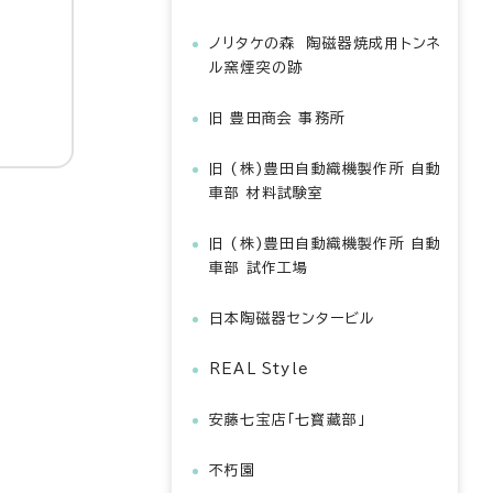
ノリタケの森 陶磁器焼成用トンネ
ル窯煙突の跡
旧 豊田商会 事務所
旧 (株)豊田自動織機製作所 自動
車部 材料試験室
旧 (株)豊田自動織機製作所 自動
車部 試作工場
日本陶磁器センタービル
REAL Style
安藤七宝店「七寳藏部」
不朽園