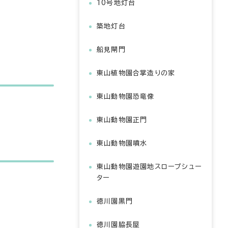
10号地灯台
築地灯台
船見閘門
東山植物園合掌造りの家
東山動物園恐竜像
東山動物園正門
東山動物園噴水
東山動物園遊園地スロープシュー
ター
徳川園黒門
徳川園脇長屋