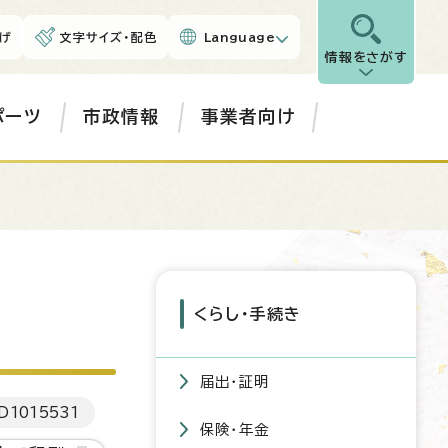
げ
文字サイズ・配色
Language
情報をさがす
ポーツ
市政情報
事業者向け
くらし・手続き
届出・証明
D
1015531
保険・年金