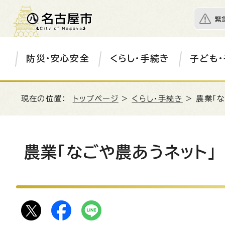
緊
防災・安心安全
くらし・手続き
子ども・
現在の位置：
トップページ
>
くらし・手続き
> 農業「
農業「なごや農あうネット」