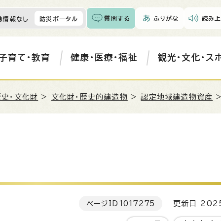
質問する
ふりがな
読み上
急情報なし
防災ポータル
子育て・教育
健康・医療・福祉
観光・文化・ス
歴史・文化財
>
文化財・歴史的建造物
>
認定地域建造物資産
>
ページID
1017275
更新日 202