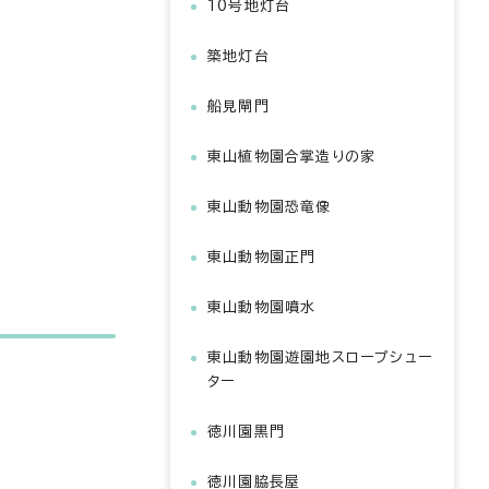
10号地灯台
築地灯台
船見閘門
東山植物園合掌造りの家
東山動物園恐竜像
東山動物園正門
東山動物園噴水
東山動物園遊園地スロープシュー
ター
徳川園黒門
徳川園脇長屋