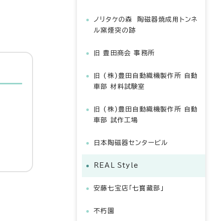
ノリタケの森 陶磁器焼成用トンネ
ル窯煙突の跡
旧 豊田商会 事務所
旧 (株)豊田自動織機製作所 自動
車部 材料試験室
旧 (株)豊田自動織機製作所 自動
車部 試作工場
日本陶磁器センタービル
REAL Style
安藤七宝店「七寳藏部」
不朽園