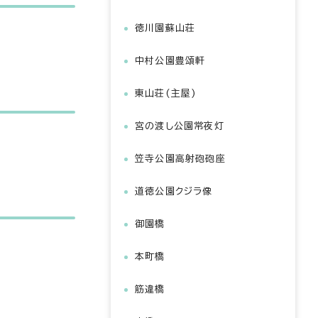
徳川園蘇山荘
中村公園豊頌軒
東山荘(主屋)
宮の渡し公園常夜灯
笠寺公園高射砲砲座
道徳公園クジラ像
御園橋
本町橋
筋違橋