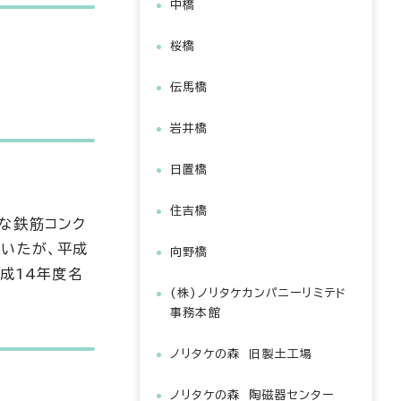
中橋
桜橋
伝馬橋
岩井橋
日置橋
住吉橋
な鉄筋コンク
ていたが、平成
向野橋
成14年度名
(株)ノリタケカンパニーリミテド
事務本館
ノリタケの森 旧製土工場
ノリタケの森 陶磁器センター