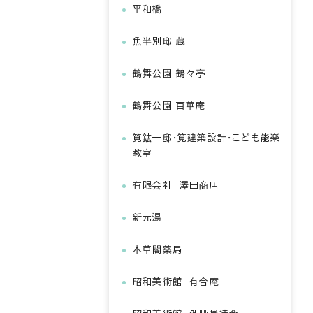
平和橋
魚半別邸 蔵
鶴舞公園 鶴々亭
鶴舞公園 百華庵
筧鉱一邸・筧建築設計・こども能楽
教室
有限会社 澤田商店
新元湯
本草閣薬局
昭和美術館 有合庵