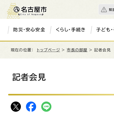
緊
防災・安心安全
くらし・手続き
子ども・
現在の位置：
トップページ
>
市長の部屋
> 記者会見
記者会見