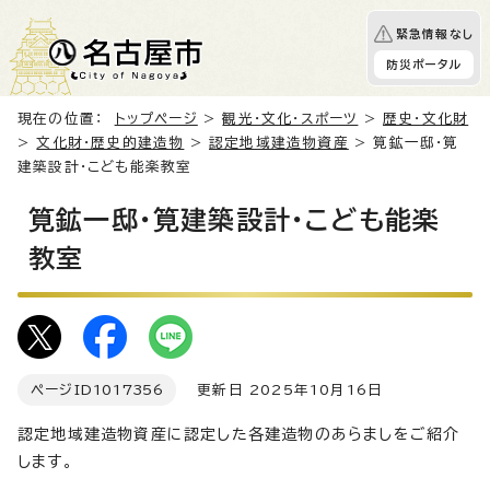
緊急情報なし
防災ポータル
現在の位置：
トップページ
>
観光・文化・スポーツ
>
歴史・文化財
>
文化財・歴史的建造物
>
認定地域建造物資産
> 筧鉱一邸・筧
建築設計・こども能楽教室
筧鉱一邸・筧建築設計・こども能楽
教室
ページID
1017356
更新日 2025年10月16日
認定地域建造物資産に認定した各建造物のあらましをご紹介
します。