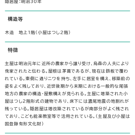
隠居屋：明治30年
構造等
木造 地上1階（小屋はつし2階）
特徴
主屋は明治元年に近所の農家から譲り受け、烏森の人夫により
曳家されたと伝わる。屋根は茅葺であるが、現在は鉄板で覆わ
れている。東側に通りニワを持ち、左手に居室を構え、移築前の
姿をよく残しており、近世後期から末期における一般的な尾張
地方の農家の構造・屋敷構えが見られる。主屋に増築された小
屋はつし2階形式の建物であり、床下には濃尾地震の地割れが
残っている。隠居屋は増改築されているが南部分がよく残され
ており、こども能楽教室等で活用されている。（主屋及び小屋は
国登録有形文化財）