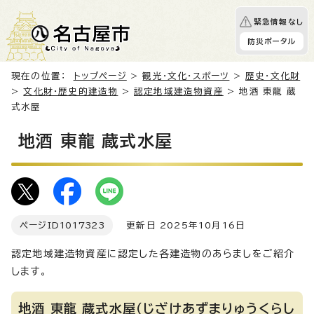
緊急情報なし
防災ポータル
現在の位置：
トップページ
>
観光・文化・スポーツ
>
歴史・文化財
>
文化財・歴史的建造物
>
認定地域建造物資産
> 地酒 東龍 蔵
式水屋
地酒 東龍 蔵式水屋
ページID
1017323
更新日 2025年10月16日
認定地域建造物資産に認定した各建造物のあらましをご紹介
します。
地酒 東龍 蔵式水屋（じざけあずまりゅうくらし