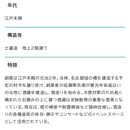
年代
江戸末期
構造等
土蔵造 地上2階建て
特徴
創業は江戸末期の元治2年。当時、名古屋城の櫓を建造する予
定の材木を譲り受け、創業者の佐藤東兵衛が善光寺街道沿い
の当地に酒蔵を建造し、酒造りを始める。水害対策のため高く
積まれた石積みの上に建つ酒蔵は史跡散策の重要な要素とな
っている。現在は、壁の補修や耐震補強など随時改修し、酒造
りの各種道具の保存・展示やコンサートなどのイベントスペース
として活用されている。