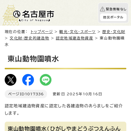
緊急情報なし
防災ポータル
現在の位置：
トップページ
>
観光・文化・スポーツ
>
歴史・文化財
>
文化財・歴史的建造物
>
認定地域建造物資産
> 東山動物園噴
水
東山動物園噴水
ページID
1017336
更新日 2025年10月16日
認定地域建造物資産に認定した各建造物のあらましをご紹介
します。
東山動物園噴水（ひがしやまどうぶつえんふん