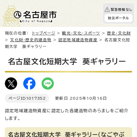
緊急情報なし
防災ポータル
現在の位置：
トップページ
>
観光・文化・スポーツ
>
歴史・文化財
>
文化財・歴史的建造物
>
認定地域建造物資産
> 名古屋文化短
期大学 葵ギャラリー
名古屋文化短期大学 葵ギャラリー
ページID
1017352
更新日 2025年10月16日
認定地域建造物資産に認定した各建造物のあらましをご紹介
します。
名古屋文化短期大学 葵ギャラリー（なごやぶ