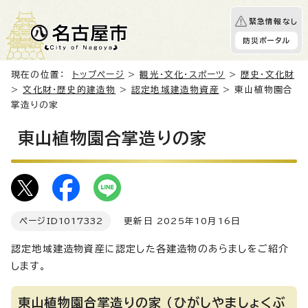
緊急情報なし
防災ポータル
現在の位置：
トップページ
>
観光・文化・スポーツ
>
歴史・文化財
>
文化財・歴史的建造物
>
認定地域建造物資産
> 東山植物園合
掌造りの家
東山植物園合掌造りの家
ページID
1017332
更新日 2025年10月16日
認定地域建造物資産に認定した各建造物のあらましをご紹介
します。
東山植物園合掌造りの家 （ひがしやましょくぶ