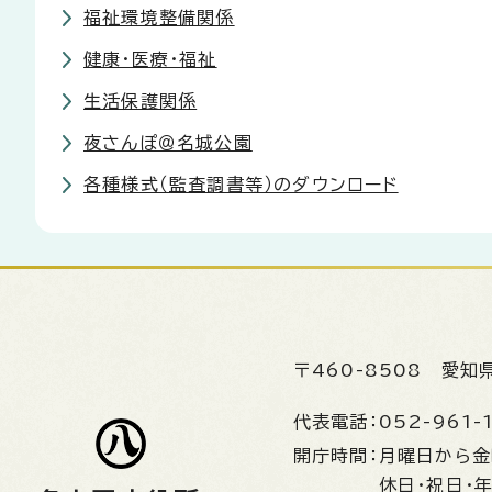
福祉環境整備関係
健康・医療・福祉
生活保護関係
夜さんぽ＠名城公園
各種様式（監査調書等）のダウンロード
〒460-8508
愛知
代表電話：
052-961-
開庁時間：
月曜日から
休日・祝日・