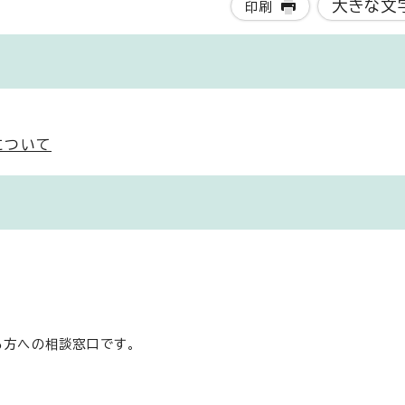
大きな文
印刷
について
る方への相談窓口です。