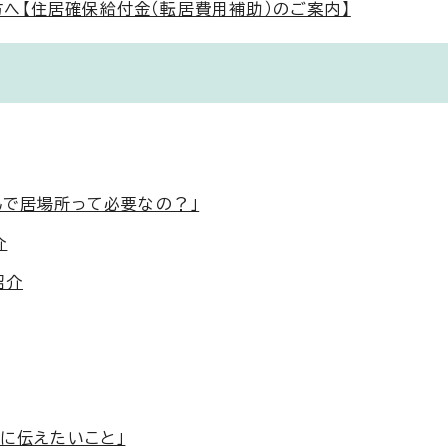
へ【住居確保給付金（転居費用補助）のご案内】
んで居場所って必要なの？」
介
紹介
たに伝えたいこと」