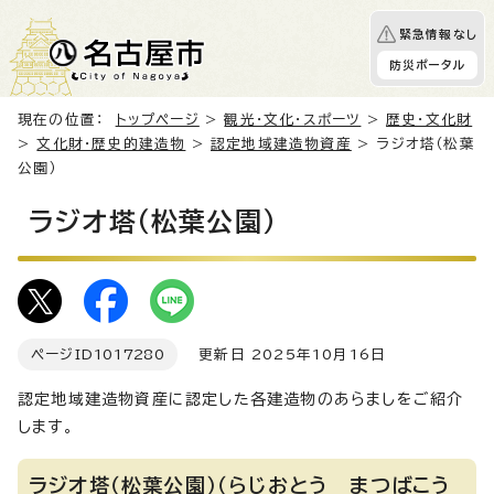
緊急情報なし
防災ポータル
現在の位置：
トップページ
>
観光・文化・スポーツ
>
歴史・文化財
>
文化財・歴史的建造物
>
認定地域建造物資産
> ラジオ塔（松葉
公園）
ラジオ塔（松葉公園）
ページID
1017280
更新日 2025年10月16日
認定地域建造物資産に認定した各建造物のあらましをご紹介
します。
ラジオ塔（松葉公園）（らじおとう まつばこう