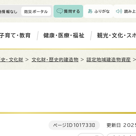
質問する
ふりがな
読み上
急情報なし
防災ポータル
子育て・教育
健康・医療・福祉
観光・文化・ス
歴史・文化財
>
文化財・歴史的建造物
>
認定地域建造物資産
>
ページID
1017338
更新日 202