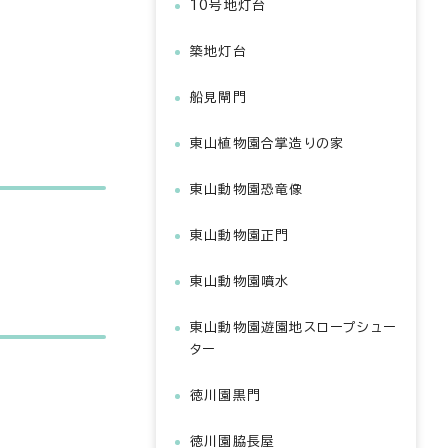
10号地灯台
築地灯台
船見閘門
東山植物園合掌造りの家
東山動物園恐竜像
東山動物園正門
東山動物園噴水
東山動物園遊園地スロープシュー
ター
徳川園黒門
徳川園脇長屋