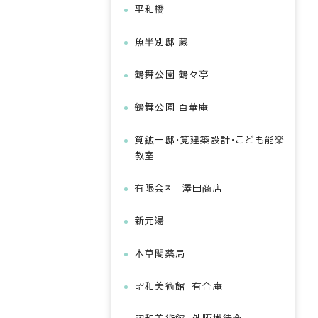
平和橋
魚半別邸 蔵
鶴舞公園 鶴々亭
鶴舞公園 百華庵
筧鉱一邸・筧建築設計・こども能楽
教室
有限会社 澤田商店
新元湯
本草閣薬局
昭和美術館 有合庵