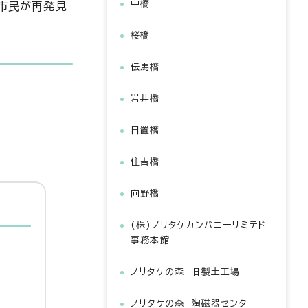
中橋
を市民が再発見
桜橋
伝馬橋
岩井橋
日置橋
住吉橋
向野橋
(株)ノリタケカンパニーリミテド
事務本館
ノリタケの森 旧製土工場
ノリタケの森 陶磁器センター