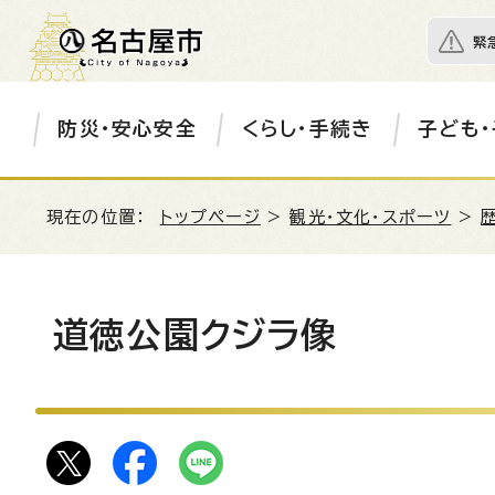
緊
防災・安心安全
くらし・手続き
子ども・
現在の位置：
トップページ
>
観光・文化・スポーツ
>
道徳公園クジラ像