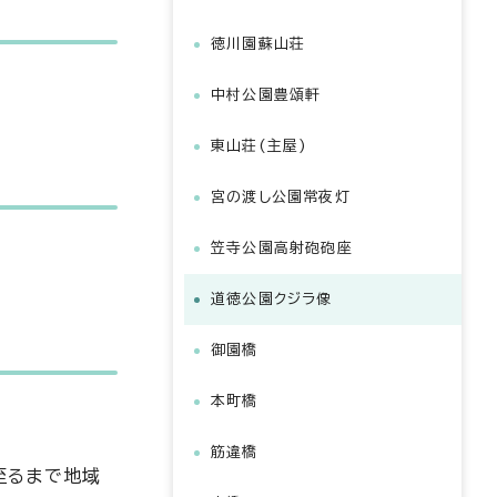
徳川園蘇山荘
中村公園豊頌軒
東山荘(主屋)
宮の渡し公園常夜灯
笠寺公園高射砲砲座
道徳公園クジラ像
御園橋
本町橋
筋違橋
至るまで地域