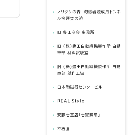
ノリタケの森 陶磁器焼成用トンネ
ル窯煙突の跡
旧 豊田商会 事務所
旧 (株)豊田自動織機製作所 自動
車部 材料試験室
旧 (株)豊田自動織機製作所 自動
車部 試作工場
日本陶磁器センタービル
REAL Style
安藤七宝店「七寳藏部」
不朽園