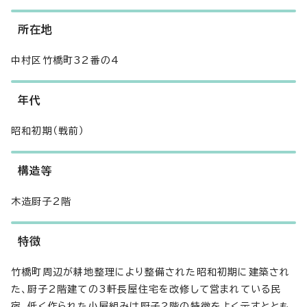
所在地
中村区竹橋町32番の4
年代
昭和初期（戦前）
構造等
木造厨子2階
特徴
竹橋町周辺が耕地整理により整備された昭和初期に建築され
た、厨子2階建ての3軒長屋住宅を改修して営まれている民
宿。低く作られた小屋組みは厨子2階の特徴をよく示すととも