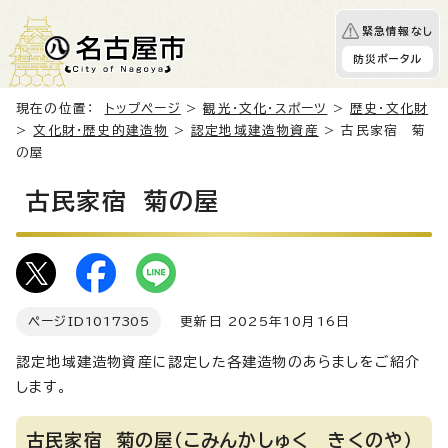
緊急情報なし
防災ポータル
現在の位置：
トップページ
>
観光・文化・スポーツ
>
歴史・文化財
>
文化財・歴史的建造物
>
認定地域建造物資産
> 古民家宿 菊
の屋
古民家宿 菊の屋
ページID
1017305
更新日 2025年10月16日
認定地域建造物資産に認定した各建造物のあらましをご紹介
します。
古民家宿 菊の屋（こみんかしゅく きくのや）