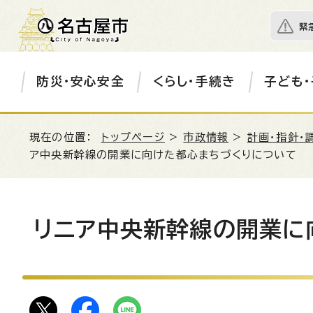
緊
防災・安心安全
くらし・手続き
子ども・
現在の位置：
トップページ
>
市政情報
>
計画・指針・
ア中央新幹線の開業に向けた都心まちづくりについて
リニア中央新幹線の開業に