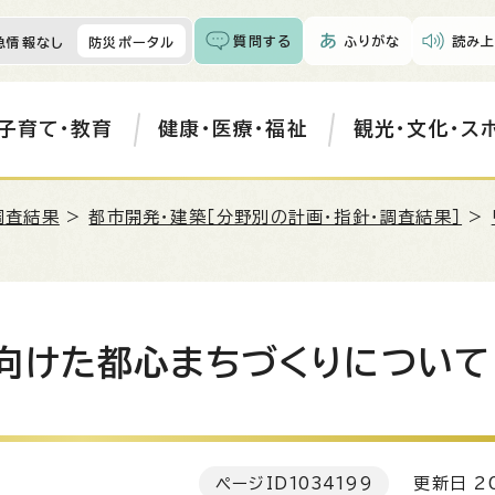
質問する
ふりがな
読み上
急情報なし
防災ポータル
子育て・教育
健康・医療・福祉
観光・文化・ス
調査結果
>
都市開発・建築［分野別の計画・指針・調査結果］
>
向けた都心まちづくりについて
ページID
1034199
更新日 20