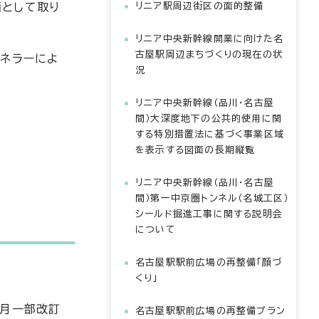
画として取り
リニア駅周辺街区の面的整備
リニア中央新幹線開業に向けた名
古屋駅周辺まちづくりの現在の状
パネラーによ
況
リニア中央新幹線（品川・名古屋
間）大深度地下の公共的使用に関
する特別措置法に基づく事業区域
を表示する図面の長期縦覧
リニア中央新幹線（品川・名古屋
間）第一中京圏トンネル（名城工区）
シールド掘進工事に関する説明会
について
名古屋駅駅前広場の再整備「顔づ
くり」
4月一部改訂
名古屋駅駅前広場の再整備プラン