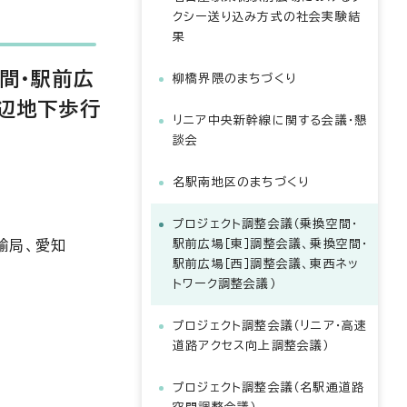
クシー送り込み方式の社会実験結
果
間・駅前広
柳橋界隈のまちづくり
周辺地下歩行
リニア中央新幹線に関する会議・懇
談会
名駅南地区のまちづくり
プロジェクト調整会議（乗換空間・
輸局、愛知
駅前広場［東］調整会議、乗換空間・
駅前広場［西］調整会議、東西ネッ
トワーク調整会議）
プロジェクト調整会議（リニア・高速
道路アクセス向上調整会議）
プロジェクト調整会議（名駅通道路