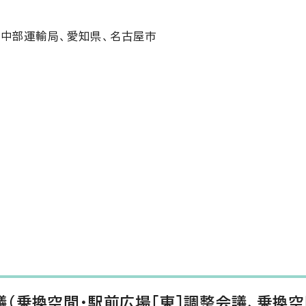
中部運輸局、愛知県、名古屋市
（乗換空間・駅前広場［東］調整会議、乗換空