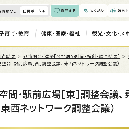
質問する
ふりがな
読み上
急情報なし
防災ポータル
子育て・教育
健康・医療・福祉
観光・文化・ス
調査結果
>
都市開発・建築［分野別の計画・指針・調査結果］
>
換空間・駅前広場［西］調整会議、東西ネットワーク調整会議）
空間・駅前広場［東］調整会議、
、東西ネットワーク調整会議）