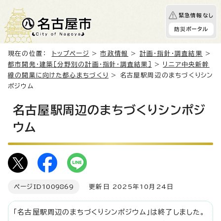
緊急情報なし
防災ポータル
現在の位置：
トップページ
>
市政情報
>
計画・指針・調査結果
>
都市開発・建築［分野別の計画・指針・調査結果］
>
リニア中央新幹
線の開業に向けた都心まちづくり
> 名古屋駅周辺のまちづくりシン
ポジウム
名古屋駅周辺のまちづくりシンポジ
ウム
ページID
1009869
更新日 2025年10月24日
「名古屋駅周辺のまちづくりシンポジウム」は終了しました。