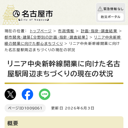
緊急情報なし
防災ポータル
現在の位置：
トップページ
>
市政情報
>
計画・指針・調査結果
>
都市開発・建築［分野別の計画・指針・調査結果］
>
リニア中央新幹
線の開業に向けた都心まちづくり
> リニア中央新幹線開業に向け
た名古屋駅周辺まちづくりの現在の状況
リニア中央新幹線開業に向けた名古
屋駅周辺まちづくりの現在の状況
ページID
1009861
更新日 2026年6月3日
概要