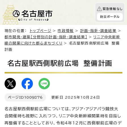
緊急情報なし
防災ポータル
現在の位置：
トップページ
>
市政情報
>
計画・指針・調査結果
>
都市開発・建築［分野別の計画・指針・調査結果］
>
リニア中央新幹
線の開業に向けた都心まちづくり
> 名古屋駅西側駅前広場 整備
計画
名古屋駅西側駅前広場 整備計画
ページID
1009876
更新日 2025年10月24日
名古屋駅西側駅前広場については、アジア・アジアパラ競技大
会開催時も視野に入れつつ、リニア中央新幹線開業時を目指し
再整備することとしており、令和4年12月に西側駅前広場のデ