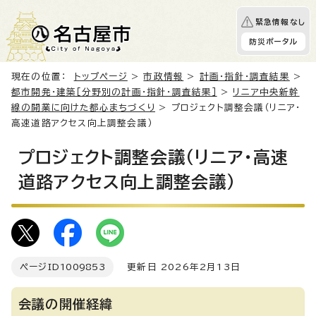
緊急情報なし
防災ポータル
現在の位置：
トップページ
>
市政情報
>
計画・指針・調査結果
>
都市開発・建築［分野別の計画・指針・調査結果］
>
リニア中央新幹
線の開業に向けた都心まちづくり
> プロジェクト調整会議（リニア・
高速道路アクセス向上調整会議）
プロジェクト調整会議（リニア・高速
道路アクセス向上調整会議）
ページID
1009853
更新日 2026年2月13日
会議の開催経緯