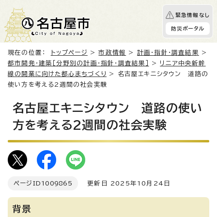
緊急情報なし
防災ポータル
現在の位置：
トップページ
>
市政情報
>
計画・指針・調査結果
>
都市開発・建築［分野別の計画・指針・調査結果］
>
リニア中央新幹
線の開業に向けた都心まちづくり
> 名古屋エキニシタウン 道路の
使い方を考える2週間の社会実験
名古屋エキニシタウン 道路の使い
方を考える2週間の社会実験
ページID
1009865
更新日 2025年10月24日
背景