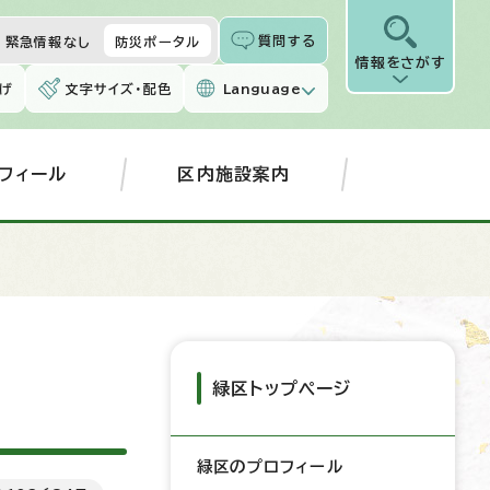
質問する
緊急情報なし
防災ポータル
情報をさがす
げ
文字サイズ・配色
Language
フィール
区内施設案内
屋
緑区トップページ
緑区のプロフィール