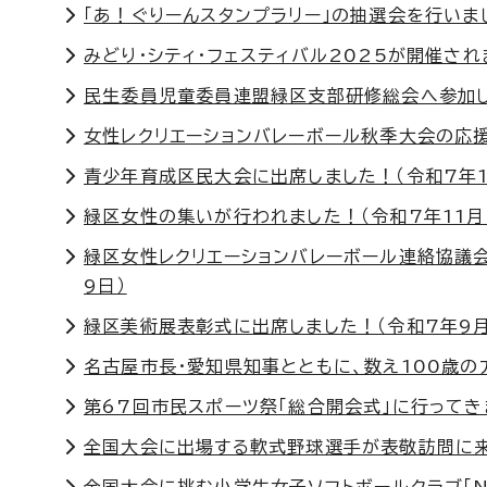
「あ！ぐりーんスタンプラリー」の抽選会を行いまし
みどり・シティ・フェスティバル2025が開催され
民生委員児童委員連盟緑区支部研修総会へ参加しま
女性レクリエーションバレーボール秋季大会の応援
青少年育成区民大会に出席しました！（令和7年1
緑区女性の集いが行われました！（令和7年11月
緑区女性レクリエーションバレーボール連絡協議
9日）
緑区美術展表彰式に出席しました！（令和7年9月
名古屋市長・愛知県知事とともに、数え100歳の
第67回市民スポーツ祭「総合開会式」に行ってき
全国大会に出場する軟式野球選手が表敬訪問に来