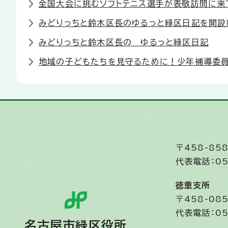
全国大会に挑むソフトテニス選手が表敬訪問に来て
みどりっちと鈴木区長のゆるっと緑区日記を開設
みどりっちと鈴木区長の ゆるっと緑区日記
地域の子どもたちを見守るために！少年補導委員会
〒458-8
代表電話：05
徳重支所
〒458-0
代表電話：05
名古屋市緑区役所