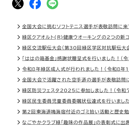
全国大会に挑むソフトテニス選手が表敬訪問に来て
緑区クアオルト(R)健康ウオーキングの2つの新コ
緑区交流駅伝大会（第30回緑区学区対抗駅伝大会
「ははの箱基金」感謝状贈呈式を行いました！（令
令和8年緑区成人式が行われました！（令和8年1月
全国大会で活躍された空手道の選手が表敬訪問に
緑区防災フェスタ2025に参加しました！（令和7
緑区民生委員児童委員委嘱状伝達式を行いました
第2回東海道鳴海宿付近のゴミ拾い活動と歴史勉
なごやかクラブ緑「趣味の作品展」の表彰式に出席