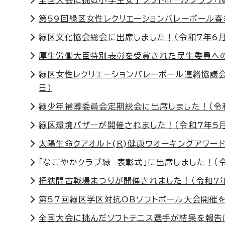
全国大会に挑む小学生女子ソフトボールクラブ「N
第59回緑区女性レクリエーションバレーボール春
緑区文化協会総会に出席しました！（令和7年6月
厚生労働大臣特別表彰を受賞された民生委員への
緑区女性レクリエーションバレーボール連絡協議
日）
緑少年補導委員会定期総会に出席しました！（令
緑区環境バザーが開催されました！（令和7年5月
太陽生命クアオルト(R)健康ウオーキングアワード
「なごやかクラブ緑 表彰式」に出席しました！（令
桶狭間古戦場まつりが開催されました！（令和7年
第57回緑区学区対抗OBソフトボール大会開催を開
全国大会に挑んだソフトテニス選手が結果を報告