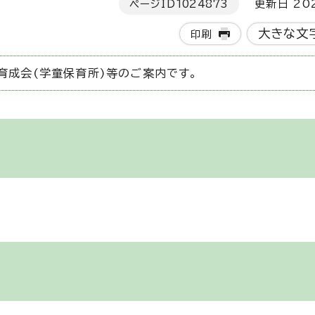
ページID
1024873
更新日 202
大きな文
印刷
育成会(学童保育所)等のご案内です。