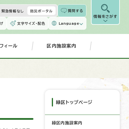
質問する
緊急情報なし
防災ポータル
情報をさがす
げ
文字サイズ・配色
Language
フィール
区内施設案内
緑区トップページ
緑区内施設案内