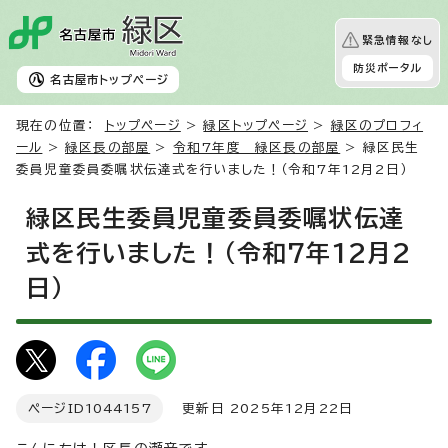
緊急情報なし
防災ポータル
名古屋市
トップページ
現在の位置：
トップページ
>
緑区トップページ
>
緑区のプロフィ
ール
>
緑区長の部屋
>
令和7年度 緑区長の部屋
> 緑区民生
委員児童委員委嘱状伝達式を行いました！（令和7年12月2日）
緑区民生委員児童委員委嘱状伝達
式を行いました！（令和7年12月2
日）
ページID
1044157
更新日 2025年12月22日