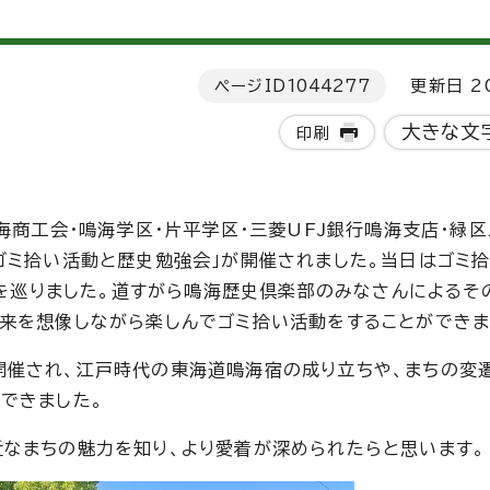
ページID
1044277
更新日 20
大きな文
印刷
海商工会・鳴海学区・片平学区・三菱UFJ銀行鳴海支店・緑
ゴミ拾い活動と歴史勉強会」が開催されました。当日はゴミ
所を巡りました。道すがら鳴海歴史倶楽部のみなさんによるそ
来を想像しながら楽しんでゴミ拾い活動をすることができま
開催され、江戸時代の東海道鳴海宿の成り立ちや、まちの変
できました。
なまちの魅力を知り、より愛着が深められたらと思います。