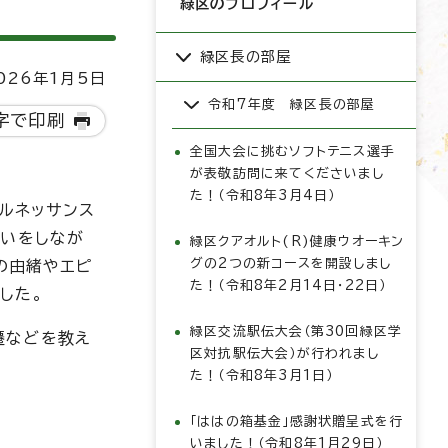
緑区のプロフィール
緑区長の部屋
26年1月5日
令和7年度 緑区長の部屋
字で印刷
全国大会に挑むソフトテニス選手
が表敬訪問に来てくださいまし
た！（令和8年3月4日）
区ルネッサンス
拾いをしなが
緑区クアオルト(R)健康ウオーキン
グの2つの新コースを開設しまし
の由緒やエピ
た！（令和8年2月14日・22日）
した。
緑区交流駅伝大会（第30回緑区学
遷などを教え
区対抗駅伝大会）が行われまし
た！（令和8年3月1日）
「ははの箱基金」感謝状贈呈式を行
いました！（令和8年1月29日）