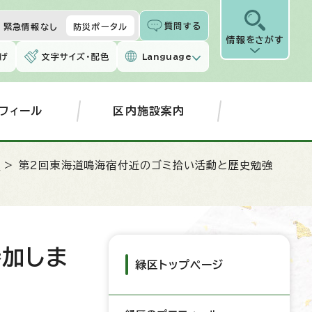
質問する
緊急情報なし
防災ポータル
情報をさがす
げ
文字サイズ・配色
Language
フィール
区内施設案内
屋
> 第2回東海道鳴海宿付近のゴミ拾い活動と歴史勉強
加しま
緑区トップページ