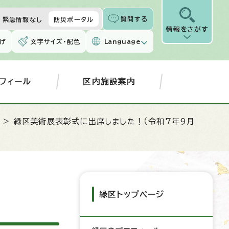
質問する
緊急情報なし
防災ポータル
情報をさがす
げ
文字サイズ・配色
Language
フィール
区内施設案内
屋
> 緑区美術展表彰式に出席しました！（令和7年9月
緑区トップページ