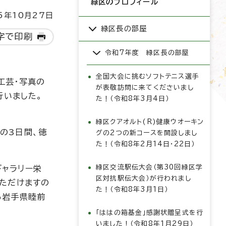
緑区のプロフィール
5年10月27日
緑区長の部屋
字で印刷
令和7年度 緑区長の部屋
全国大会に挑むソフトテニス選手
工芸・写真の
が表敬訪問に来てくださいまし
行いました。
た！（令和8年3月4日）
緑区クアオルト(R)健康ウオーキン
）の3日間、徳
グの2つの新コースを開設しまし
た！（令和8年2月14日・22日）
緑区交流駅伝大会（第30回緑区学
ギャラリー栄
区対抗駅伝大会）が行われまし
ただけますの
た！（令和8年3月1日）
る岩手県睦前
「ははの箱基金」感謝状贈呈式を行
いました！（令和8年1月29日）