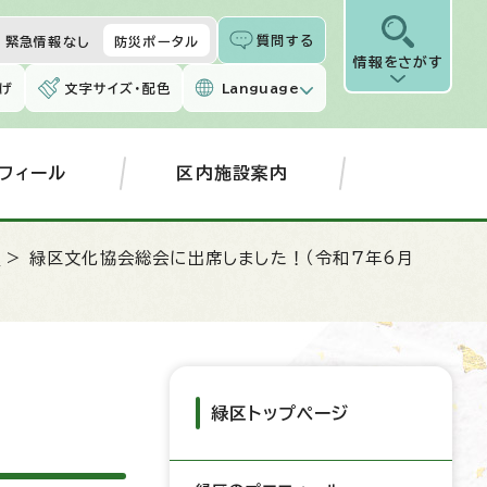
質問する
緊急情報なし
防災ポータル
情報をさがす
げ
文字サイズ・配色
Language
フィール
区内施設案内
屋
> 緑区文化協会総会に出席しました！（令和7年6月
緑区トップページ