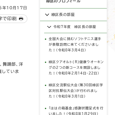
緑区のプロフィール
5年10月17日
緑区長の部屋
字で印刷
令和7年度 緑区長の部屋
全国大会に挑むソフトテニス選手
が表敬訪問に来てくださいまし
た！（令和8年3月4日）
緑区クアオルト(R)健康ウオーキン
、舞踊部、洋
グの2つの新コースを開設しまし
催していま
た！（令和8年2月14日・22日）
緑区交流駅伝大会（第30回緑区学
区対抗駅伝大会）が行われまし
た！（令和8年3月1日）
「ははの箱基金」感謝状贈呈式を行
いました！（令和8年1月29日）