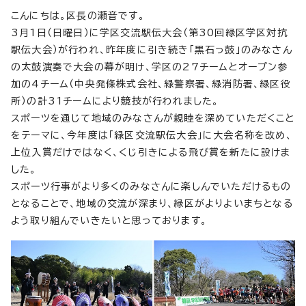
こんにちは。区長の瀬音です。
3月1日（日曜日）に学区交流駅伝大会（第30回緑区学区対抗
駅伝大会）が行われ、昨年度に引き続き「黒石っ鼓」のみなさん
の太鼓演奏で大会の幕が明け、学区の27チームとオープン参
加の4チーム（中央発條株式会社、緑警察署、緑消防署、緑区役
所）の計31チームにより競技が行われました。
スポーツを通じて地域のみなさんが親睦を深めていただくこと
をテーマに、今年度は「緑区交流駅伝大会」に大会名称を改め、
上位入賞だけではなく、くじ引きによる飛び賞を新たに設けま
した。
スポーツ行事がより多くのみなさんに楽しんでいただけるもの
となることで、地域の交流が深まり、緑区がよりよいまちとなる
よう取り組んでいきたいと思っております。