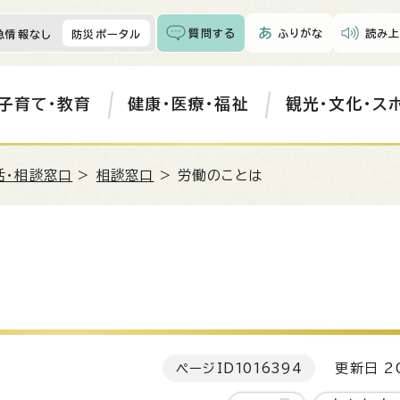
質問する
ふりがな
読み上
急情報なし
防災ポータル
子育て・教育
健康・医療・福祉
観光・文化・ス
活・相談窓口
>
相談窓口
> 労働のことは
ページID
1016394
更新日 20