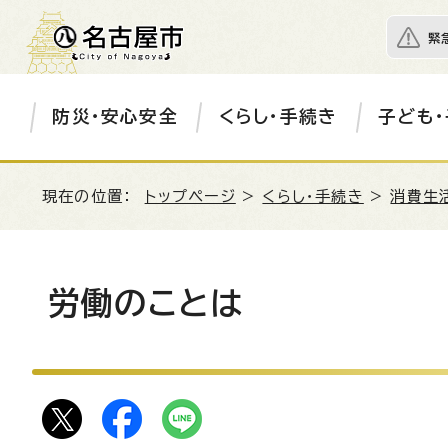
緊
防災・安心安全
くらし・手続き
子ども・
現在の位置：
トップページ
>
くらし・手続き
>
消費生
労働のことは