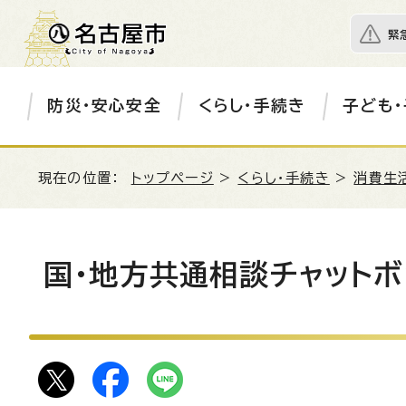
緊
防災・安心安全
くらし・手続き
子ども・
現在の位置：
トップページ
>
くらし・手続き
>
消費生
国・地方共通相談チャットボッ