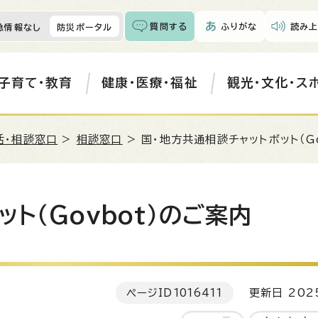
質問する
ふりがな
読み上
急情報なし
防災ポータル
子育て・教育
健康・医療・福祉
観光・文化・ス
活・相談窓口
>
相談窓口
> 国・地方共通相談チャットボット（G
ト（Govbot）のご案内
ページID
1016411
更新日 202