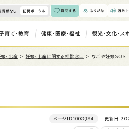
質問する
ふりがな
読み上
急情報なし
防災ポータル
子育て・教育
健康・医療・福祉
観光・文化・ス
妊娠・出産
>
妊娠・出産に関する相談窓口
> なごや妊娠SOS
ページID
1008984
更新日 202