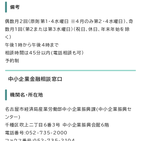
備考
偶数月2回（原則第1・4水曜日 ※4月のみ第2・4水曜日）、奇
数月1回（第2または第3水曜日）（祝日、休日、年末年始を除
く）
午後1時から午後4時まで
相談時間は45分以内(電話相談も可）
予約制
中小企業金融相談窓口
機関名・所在地
名古屋市経済局産業労働部中小企業振興課(中小企業振興セ
ンター)
千種区吹上二丁目6番3号 中小企業振興会館6階
電話番号:052-735-2000
ファクス番号:052-735-2104