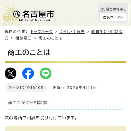
緊急情報なし
防災ポータル
現在の位置：
トップページ
>
くらし・手続き
>
消費生活・相談窓
口
>
相談窓口
> 商工のことは
商工のことは
ページID
1016405
更新日 2026年4月1日
商工に関する相談窓口
次の場所で相談を受け付けています。