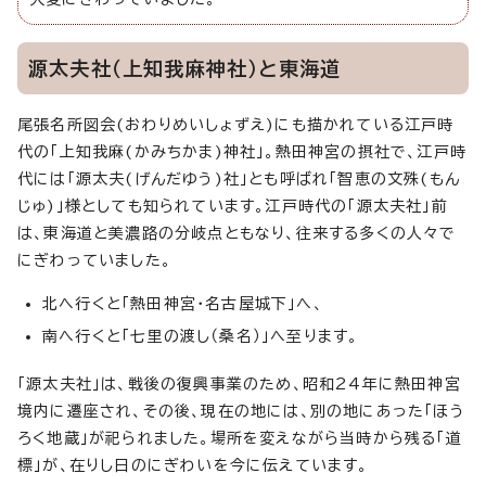
源太夫社（上知我麻神社）と東海道
尾張名所図会(おわりめいしょずえ)にも描かれている江戸時
代の「上知我麻(かみちかま)神社」。熱田神宮の摂社で、江戸時
代には「源太夫(げんだゆう)社」とも呼ばれ「智恵の文殊(もん
じゅ)」様としても知られています。江戸時代の「源太夫社」前
は、東海道と美濃路の分岐点ともなり、往来する多くの人々で
にぎわっていました。
北へ行くと「熱田神宮・名古屋城下」へ、
南へ行くと「七里の渡し（桑名）」へ至ります。
「源太夫社」は、戦後の復興事業のため、昭和24年に熱田神宮
境内に遷座され、その後、現在の地には、別の地にあった「ほう
ろく地蔵」が祀られました。場所を変えながら当時から残る「道
標」が、在りし日のにぎわいを今に伝えています。