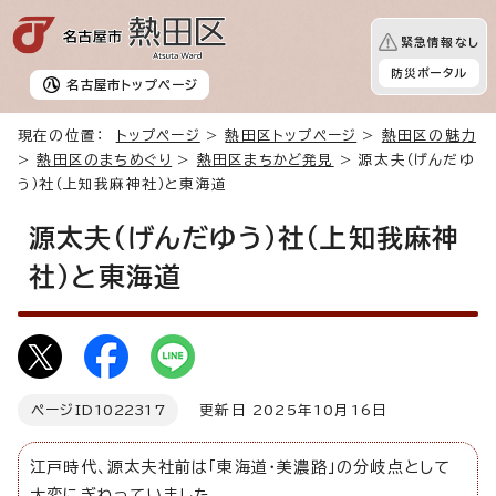
緊急情報なし
防災ポータル
名古屋市
トップページ
現在の位置：
トップページ
>
熱田区トップページ
>
熱田区の魅力
>
熱田区のまちめぐり
>
熱田区まちかど発見
> 源太夫（げんだゆ
う）社（上知我麻神社）と東海道
源太夫（げんだゆう）社（上知我麻神
社）と東海道
ページID
1022317
更新日 2025年10月16日
江戸時代、源太夫社前は「東海道・美濃路」の分岐点として
大変にぎわっていました。