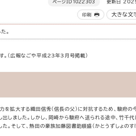
ページID
1022303
更新日 202
大きな文
印刷
た。
す。（広報なごや平成23年3月号掲載）
勢力を拡大する織田信秀（信長の父）に対抗するため、駿府の
し出しました。しかし、岡崎から駿府へ送られる途中、竹千代
した。そして、熱田の豪族加藤図書助順盛（かとうずしょのす