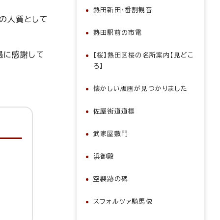
熱田新田・番割観音
氏の人質として
熱田駅前の市電
遇に感謝して
【桜】熱田区桜の名所案内【見どこ
ろ】
懐かしい版画が見つかりました
佐屋街道道標
武家屋敷門
浜御殿
空襲跡の碑
スフォルツァ騎馬像