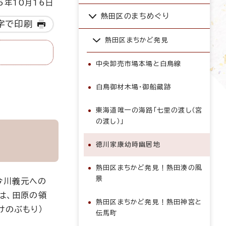
5年10月16日
熱田区のまちめぐり
字で印刷
熱田区まちかど発見
中央卸売市場本場と白鳥線
白鳥御材木場・御船蔵跡
東海道唯一の海路「七里の渡し（宮
の渡し）」
徳川家康幼時幽居地
熱田区まちかど発見！熱田湊の風
景
今川義元への
は、田原の領
熱田区まちかど発見！熱田神宮と
けのぶもり）
伝馬町