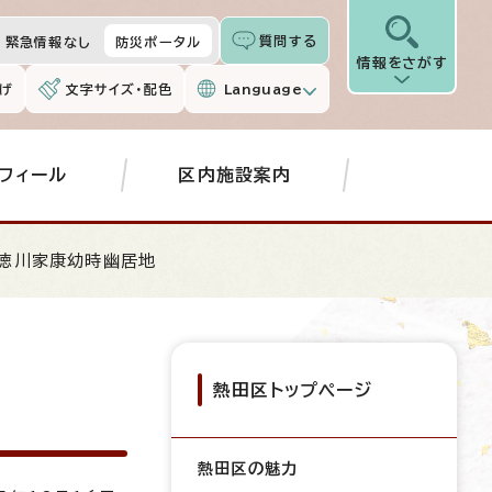
質問する
緊急情報なし
防災ポータル
情報をさがす
げ
文字サイズ・配色
Language
フィール
区内施設案内
 徳川家康幼時幽居地
熱田区トップページ
熱田区の魅力