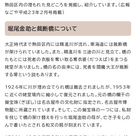
熱田区内の埋もれた見どころを発掘し、紹介しています。（広報
なごや平成23年2月号掲載）
堀尾金助と裁断橋について
大正時代まで熱田区内には精進川が流れ、東海道には裁断橋
が架けられていました。また、精進川を三途の川と見立て、橋の
たもとには死者の衣服を奪い取る奪衣婆（だつえば）をまつる
姥堂がありました。橋の名の由来には、死者を閻魔大王が裁断
する場という説もあります。
1926年に川が埋め立てられ橋は撤去されましたが、1953年
に近くの姥堂境内に縮小して復元されました。元の橋の欄干の
擬宝珠（ぎぼし）は名古屋市の文化財に指定され、名古屋市博
物館に所蔵されています。そして、この擬宝珠の一つには、私財
を投じて橋の架け替えを行った堀尾金助の母が、亡き子をしの
んで書いたとされる和文の銘が刻まれています。