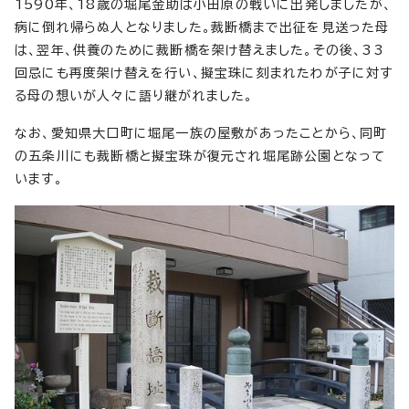
1590年、18歳の堀尾金助は小田原の戦いに出発しましたが、
病に倒れ帰らぬ人となりました。裁断橋まで出征を見送った母
は、翌年、供養のために裁断橋を架け替えました。その後、33
回忌にも再度架け替えを行い、擬宝珠に刻まれたわが子に対す
る母の想いが人々に語り継がれました。
なお、愛知県大口町に堀尾一族の屋敷があったことから、同町
の五条川にも裁断橋と擬宝珠が復元され堀尾跡公園となって
います。