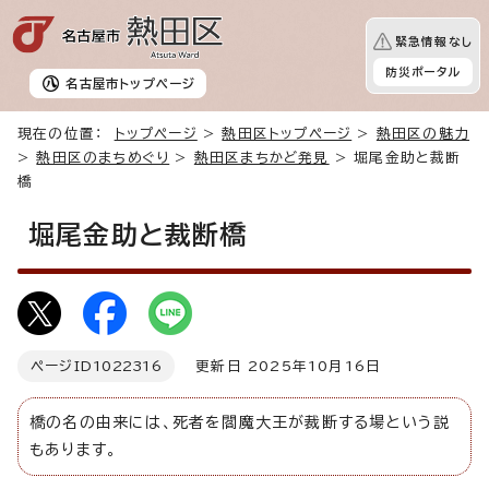
緊急情報なし
防災ポータル
名古屋市
トップページ
現在の位置：
トップページ
>
熱田区トップページ
>
熱田区の魅力
>
熱田区のまちめぐり
>
熱田区まちかど発見
> 堀尾金助と裁断
橋
堀尾金助と裁断橋
ページID
1022316
更新日 2025年10月16日
橋の名の由来には、死者を閻魔大王が裁断する場という説
もあります。