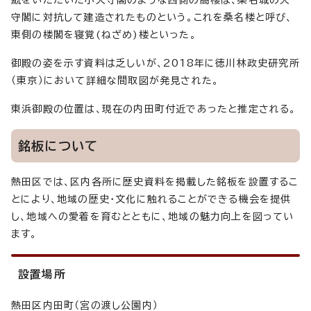
鯱をいただいた小天守閣のような西側の高楼は、桑名城の天
守閣に対抗して建造されたものという。これを桑名楼と呼び、
東側の楼閣を寝覚(ねざめ)楼といった。
御殿の姿を示す資料は乏しいが、2018年に徳川林政史研究所
（東京）において詳細な間取図が発見された。
東浜御殿の位置は、現在の内田町付近であったと推定される。
銘板について
熱田区では、区内各所に歴史資料を掲載した銘板を設置するこ
とにより、地域の歴史・文化に触れることができる機会を提供
し、地域への愛着を育むとともに、地域の魅力向上を図ってい
ます。
設置場所
熱田区内田町（宮の渡し公園内）