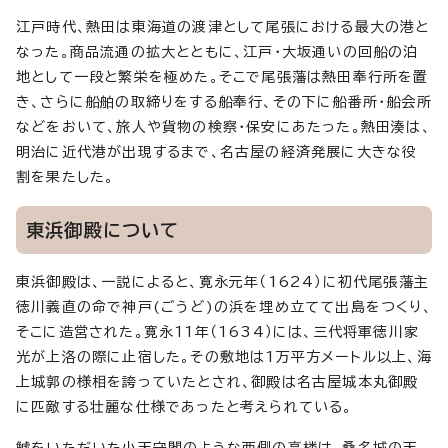
江戸時代、熱田は東海道の渡津として尾張における最大の港と
なった。商品流通の拡大とともに、江戸・大坂通いの回船の泊
地として一段と繁栄を極めた。そこで尾張藩は熱田奉行所を置
き、さらに船舶の取締りをする船奉行、その下に船番所・船会所
などをおいて、旅人や貨物の検察・保安にあたった。熱田湊は、
明治に近代港が出現するまで、名古屋の経済発展に大きな役
割を果たした。
東浜御殿について
東浜御殿は、一説によると、寛永元年（1624）に初代尾張藩主
徳川義直の命で神戸(ごうど)の浜を埋め立てて出島をつくり、
そこに造営された。寛永11年（1634）には、三代将軍徳川家
光が上洛の際に止宿した。その敷地は1万平方メートル以上、海
上城郭の様相を誇っていたとされ、御殿は名古屋城本丸御殿
に匹敵する壮麗な仕様であったと考えられている。