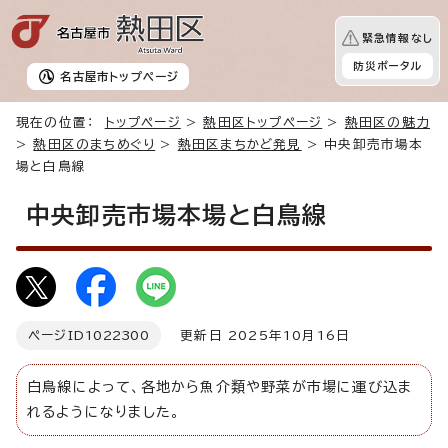
緊急情報なし
防災ポータル
名古屋市
トップページ
現在の位置：
トップページ
>
熱田区トップページ
>
熱田区の魅力
>
熱田区のまちめぐり
>
熱田区まちかど発見
> 中央卸売市場本
場と白鳥線
中央卸売市場本場と白鳥線
ページID
1022300
更新日 2025年10月16日
白鳥線によって、各地から魚介類や野菜が市場に運び込ま
れるようになりました。