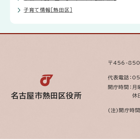
子育て情報［熱田区］
〒456-8
代表電話：
05
開庁時間：
月
名古屋市熱田区役所
休
(注)開庁時