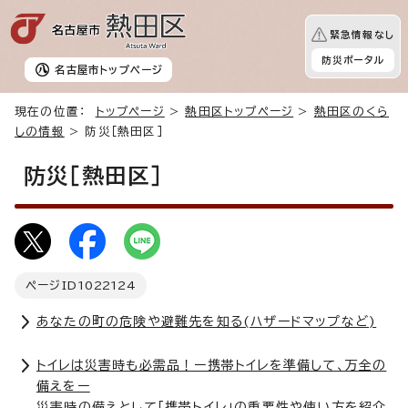
緊急情報なし
防災ポータル
名古屋市
トップページ
現在の位置：
トップページ
>
熱田区トップページ
>
熱田区のくら
しの情報
> 防災［熱田区］
防災［熱田区］
ページID
1022124
あなたの町の危険や避難先を知る(ハザードマップなど)
トイレは災害時も必需品！ー携帯トイレを準備して、万全の
備えをー
災害時の備えとして「携帯トイレ」の重要性や使い方を紹介