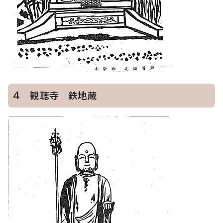
4 観聴寺 鉄地蔵