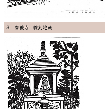
3 春養寺 線刻地蔵