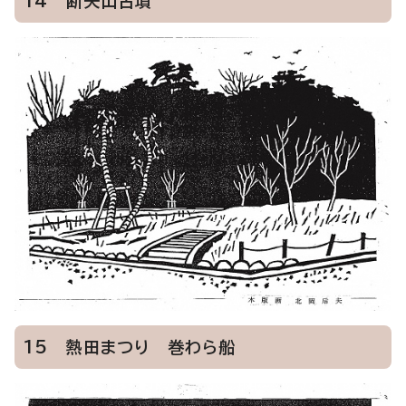
14 断夫山古墳
15 熱田まつり 巻わら船