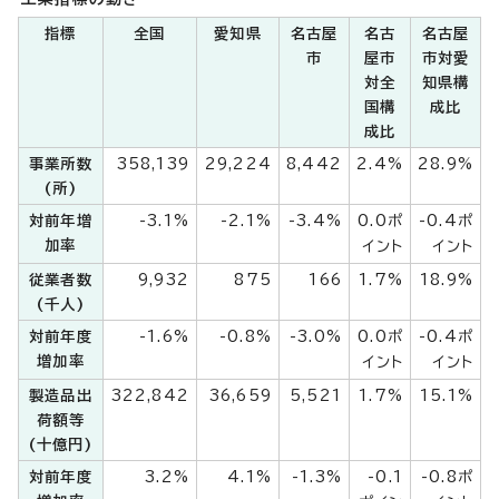
指標
全国
愛知県
名古屋
名古
名古屋
市
屋市
市対愛
対全
知県構
国構
成比
成比
事業所数
358,139
29,224
8,442
2.4%
28.9%
(所)
対前年増
-3.1%
-2.1%
-3.4%
0.0ポ
-0.4ポ
加率
イント
イント
従業者数
9,932
875
166
1.7%
18.9%
(千人)
対前年度
-1.6%
-0.8%
-3.0%
0.0ポ
-0.4ポ
増加率
イント
イント
製造品出
322,842
36,659
5,521
1.7%
15.1%
荷額等
(十億円)
対前年度
3.2%
4.1%
-1.3%
-0.1
-0.8ポ