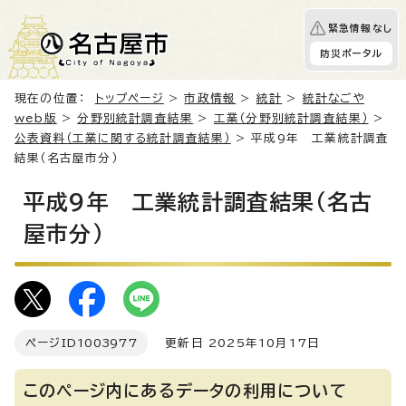
緊急情報なし
防災ポータル
現在の位置：
トップページ
>
市政情報
>
統計
>
統計なごや
web版
>
分野別統計調査結果
>
工業（分野別統計調査結果）
>
公表資料（工業に関する統計調査結果）
> 平成9年 工業統計調査
結果（名古屋市分）
平成9年 工業統計調査結果（名古
屋市分）
ページID
1003977
更新日 2025年10月17日
このページ内にあるデータの利用について