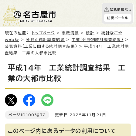
緊急情報なし
防災ポータル
現在の位置：
トップページ
>
市政情報
>
統計
>
統計なごや
web版
>
分野別統計調査結果
>
工業（分野別統計調査結果）
>
公表資料（工業に関する統計調査結果）
> 平成14年 工業統計調
査結果 工業の大都市比較
平成14年 工業統計調査結果 工
業の大都市比較
ページID
1003972
更新日 2025年11月21日
このページ内にあるデータの利用について