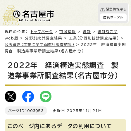
緊急情報なし
防災ポータル
現在の位置：
トップページ
>
市政情報
>
統計
>
統計なごや
web版
>
分野別統計調査結果
>
工業（分野別統計調査結果）
>
公表資料（工業に関する統計調査結果）
> 2022年 経済構造実態
調査 製造業事業所調査結果（名古屋市分）
2022年 経済構造実態調査 製
造業事業所調査結果（名古屋市分）
ページID
1003953
更新日 2025年11月21日
このページ内にあるデータの利用について