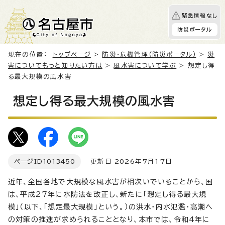
緊急情報なし
防災ポータル
現在の位置：
トップページ
>
防災・危機管理（防災ポータル）
>
災
害についてもっと知りたい方は
>
風水害について学ぶ
> 想定し得
る最大規模の風水害
想定し得る最大規模の風水害
ページID
1013450
更新日 2026年7月17日
近年、全国各地で大規模な風水害が相次いでいることから、国
は、平成27年に水防法を改正し、新たに「想定し得る最大規
模」（以下、「想定最大規模」という。）の洪水・内水氾濫・高潮へ
の対策の推進が求められることとなり、本市では、令和4年に