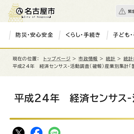
緊
防災・安心安全
くらし・手続き
子ども・
現在の位置：
トップページ
>
市政情報
>
統計
>
統計
平成24年 経済センサス-活動調査（確報）産業別集計「
平成24年 経済センサス-