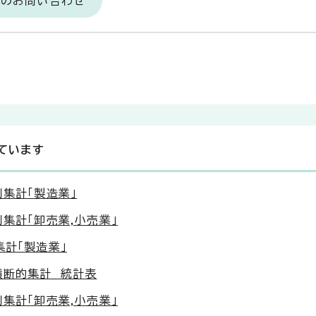
へのお問い合わせ
ています
別集計「製造業」
集計「卸売業,小売業」
集計「製造業」
横断的集計 統計表
集計「卸売業,小売業」