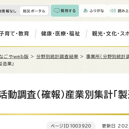
質問する
ふりがな
読み上
急情報なし
防災ポータル
子育て・教育
健康・医療・福祉
観光・文化・ス
なごやweb版
>
分野別統計調査結果
>
事業所（分野別統計
製造業」
活動調査（確報）産業別集計「製
ページID
1003920
更新日 202