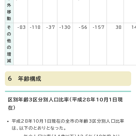
外
移
動
そ
-83
-118
-37
-130
-56
-157
38
1
の
他
の
増
減
6 年齢構成
区別年齢3区分別人口比率（平成28年10月1日現
在）
平成28年10月1日現在の全市の年齢3区分別人口比率
は、以下のとおりとなった。