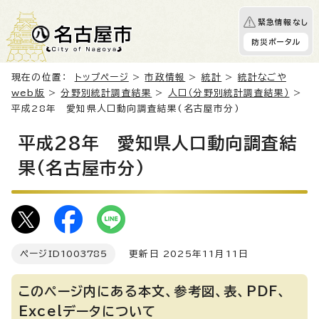
緊急情報なし
防災ポータル
現在の位置：
トップページ
>
市政情報
>
統計
>
統計なごや
web版
>
分野別統計調査結果
>
人口（分野別統計調査結果）
>
平成28年 愛知県人口動向調査結果(名古屋市分)
平成28年 愛知県人口動向調査結
果(名古屋市分)
ページID
1003785
更新日 2025年11月11日
このページ内にある本文、参考図、表、PDF、
Excelデータについて