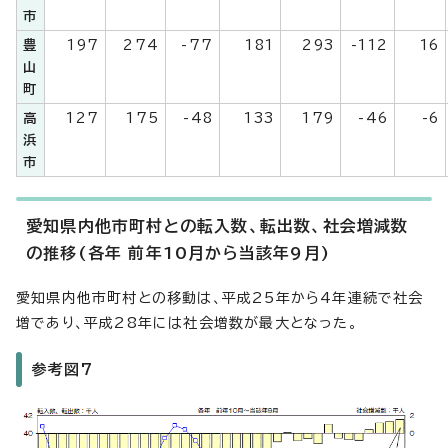
市
豊
197
274
-77
181
293
-112
16
山
町
高
127
175
-48
133
179
-46
-6
浜
市
愛知県内他市町村との転入数、転出数、社会増減数
の推移(各年 前年10月から当該年9月)
愛知県内他市町村との移動は、平成25年から4年連続で社会
増であり、平成28年には社会増数が最大となった。
参考図7