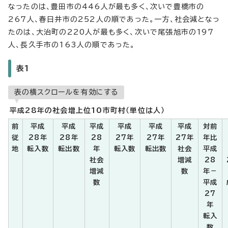
なったのは、豊田市の446人が最も多く、次いで豊橋市の
267人、春日井市の252人の順であった。一方、社会減となっ
たのは、大治町の220人が最も多く、次いで尾張旭市の197
人、長久手市の163人の順であった。
表1
表の横スクロールを有効にする
平成28年の社会増上位10市町村（単位は人）
前
平成
平成
平成
平成
平成
平成
対前
従
28年
28年
28
27年
27年
27年
年比
地
転入数
転出数
年
転入数
転出数
社会
平成
社会
増減
28
増減
数
年－
数
平成
27
年
転入
数