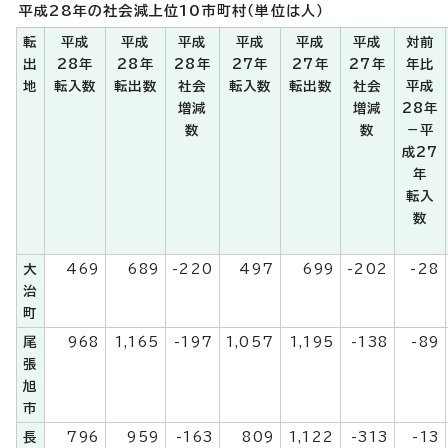
平成28年の社会減上位10市町村（単位は人）
転
平成
平成
平成
平成
平成
平成
対前
出
28年
28年
28年
27年
27年
27年
年比
地
転入数
転出数
社会
転入数
転出数
社会
平成
増減
増減
28年
数
数
－平
成27
年
転入
数
大
469
689
-220
497
699
-202
-28
治
町
尾
968
1,165
-197
1,057
1,195
-138
-89
張
旭
市
長
796
959
-163
809
1,122
-313
-13